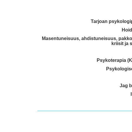
Tarjoan psykologipal
Hoid
Masentuneisuus, ahdistuneisuus, pakko-
kriisit ja
Psykoterapia (K
Psykologise
Jag b