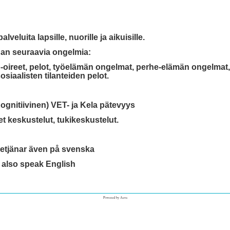
veluita lapsille, nuorille ja aikuisille.
an seuraavia ongelmia:
oireet, pelot, työelämän ongelmat, perhe-elämän ongelmat,
 sosiaalisten tilanteiden pelot.
ognitiivinen) VET- ja Kela pätevyys
t keskustelut, tukikeskustelut.
etjänar även på svenska
I also speak English
Powered by
Aava