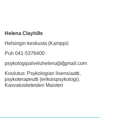
Helena Clayhills
Helsingin keskusta (Kamppi)
Puh 041-5376400
psykologipalveluhelena[ät]gmail.com
Koulutus: Psykologian lisensiaatti,
psykoterapeutti (erikoispsykologi).
Kasvatustieteiden Maisteri